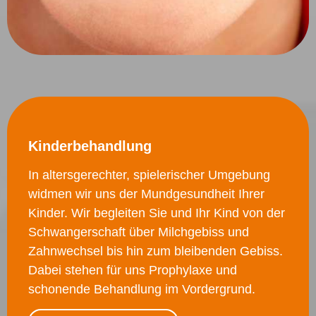
Kinderbehandlung
In altersgerechter, spielerischer Umgebung
widmen wir uns der Mundgesundheit Ihrer
Kinder. Wir begleiten Sie und Ihr Kind von der
Schwangerschaft über Milchgebiss und
Zahnwechsel bis hin zum bleibenden Gebiss.
Dabei stehen für uns Prophylaxe und
schonende Behandlung im Vordergrund.